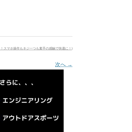
も！スマホ操作もネジ一つも素手の感触で快適に！
)
次へ →