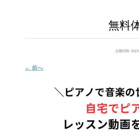
無料
公開日時:
202
← 前へ