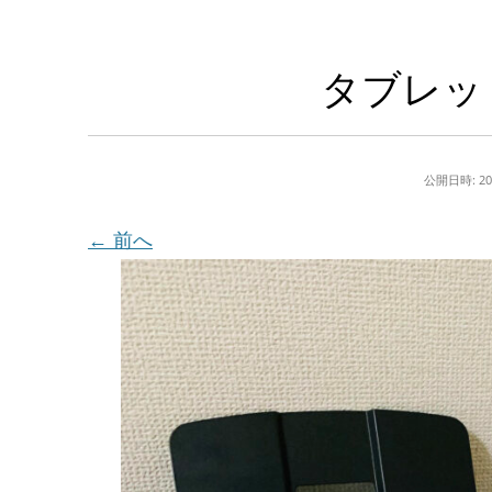
タブレッ
公開日時:
2
← 前へ