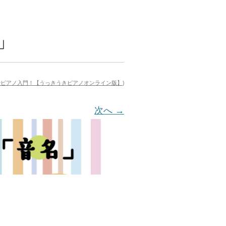
」
でピアノ入門！【うっきうきピアノオンライン版】
)
次へ →