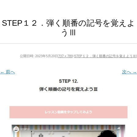
STEP１２．弾く順番の記号を覚えよ
うⅢ
公開日時:
2023年5月20日
737 × 789
(
STEP１２．弾く順番の記号を覚えようⅢ
)
← 前へ
次へ →